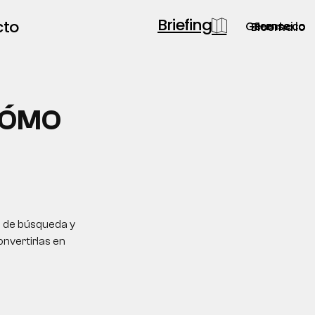
Briefing
cto
Gerente.co
Semsei.io
Blooma.io
CÓMO
s de búsqueda y
onvertirlas en