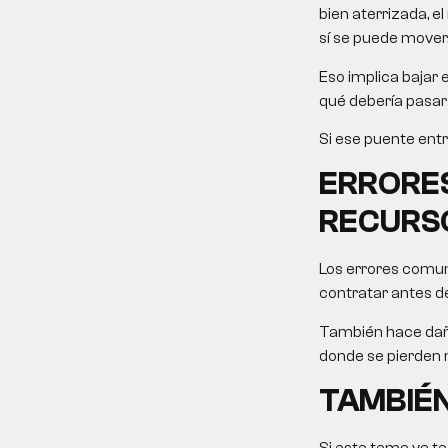
bien aterrizada, e
sí se puede mover
Eso implica bajar 
qué debería pasar 
Si ese puente entr
ERRORE
RECURS
Los errores comun
contratar antes de
También hace daño
donde se pierden
TAMBIÉN