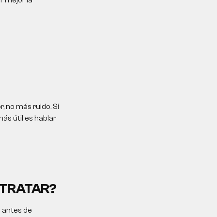
r mejor la
, no más ruido. Si
ás útil es hablar
NTRATAR?
o antes de