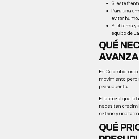
Si este frent
Para una emp
evitar humo.
Si el tema ya
equipo de La 
QUÉ NEC
AVANZA
En Colombia, este
movimiento, pero 
presupuesto.
El lector al que 
necesitan crecimie
criterio y una for
QUÉ PRI