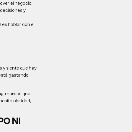
over el negocio.
 decisiones y
l es hablar con el
 y siente que hay
 está gastando
ing, marcas que
esita claridad,
PO NI