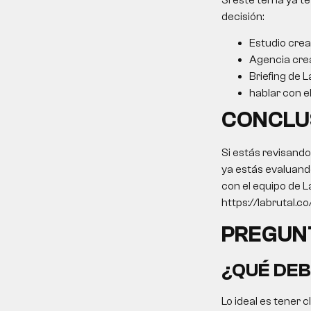
Si este tema ya te
decisión:
Estudio crea
Agencia cre
Briefing de L
hablar con e
CONCLU
Si estás revisand
ya estás evaluando
con el equipo de L
https://labrutal.c
PREGUN
¿QUÉ DEB
Lo ideal es tener 