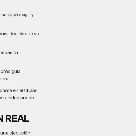
ar, qué exigir y
para decidir qué va
 necesita
como guía
eno.
rse en el titular.
portunidad puede
N REAL
 una ejecución