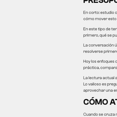
PRESUP
En corto:
estudio 
cómo mover esto ha
En este tipo de tem
primero, qué se p
La conversación út
resolverse primero
Hoy los enfoques 
práctica, comparati
La lectura actual 
Lo valioso es preg
aprovechar una em
CÓMO AT
Cuando se cruza ma