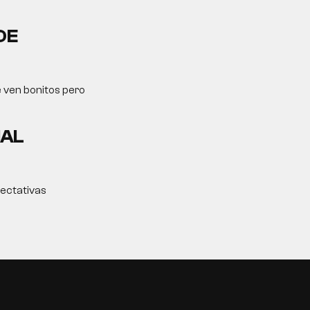
DE
e ven bonitos pero
MAL
pectativas