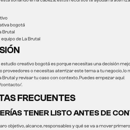
 está sonando en la cabeza, estos recursos te ayudan a aterriza
tivo
ativa bogotá
a Brutal
l equipo de La Brutal
SIÓN
o
estudio creativo bogotá
es porque necesitas una decisión mejor
 proveedores o necesitas aterrizar este tema a tu negocio, lo m
a Brutal y revisar tu caso con contexto. Puedes empezar aquí:
o/contacto/.
TAS FRECUENTES
ERÍAS TENER LISTO ANTES DE CO
claro objetivo, alcance, responsables y qué se va a mover primer