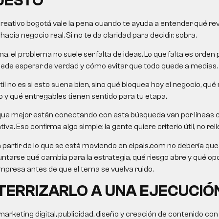
UESTO
creativo bogotá
vale la pena cuando te ayuda a entender qué revis
cia negocio real. Si no te da claridad para decidir, sobra.
a, el problema no suele ser falta de ideas. Lo que falta es orden 
uede esperar de verdad y cómo evitar que todo quede a medias.
il no es si esto suena bien, sino qué bloquea hoy el negocio, qué
 y qué entregables tienen sentido para tu etapa.
que mejor están conectando con esta búsqueda van por líneas 
va. Eso confirma algo simple: la gente quiere criterio útil, no rell
a partir de lo que se está moviendo en elpais.com no debería queda
untarse qué cambia para la estrategia, qué riesgo abre y qué o
presa antes de que el tema se vuelva ruido.
ERRIZARLO A UNA EJECUCIÓ
rketing digital, publicidad, diseño y creación de contenido con