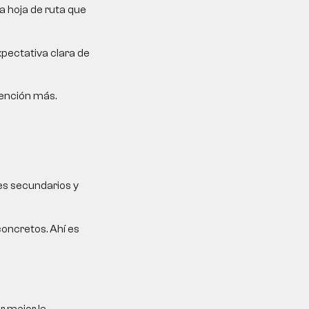
a hoja de ruta que
xpectativa clara de
tención más.
es secundarios y
oncretos. Ahí es