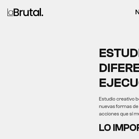
N
ESTUD
DIFER
EJECU
Estudio creativo b
nuevas formas de d
acciones que sí m
LO IMP