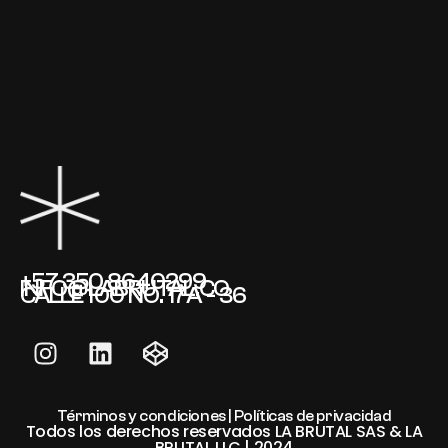
+57 350 8640299
INFO@LABRUTAL.CO
CALLE 100 NO. 17A - 36
Términos y condiciones | Políticas de privacidad
Todos los derechos reservados LA BRUTAL SAS & LA
BRUTAL LLC | 2024