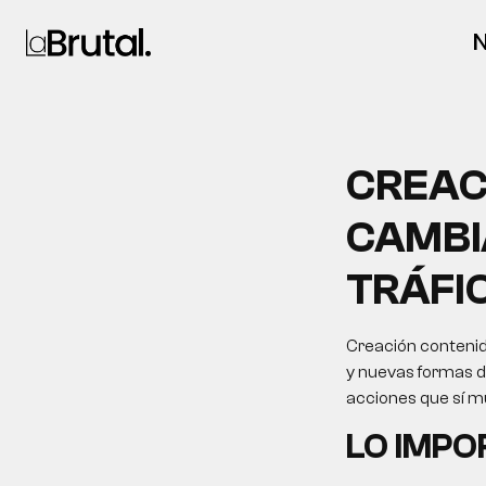
N
CREAC
CAMBI
TRÁFI
Creación contenid
y nuevas formas de
acciones que sí m
LO IMP