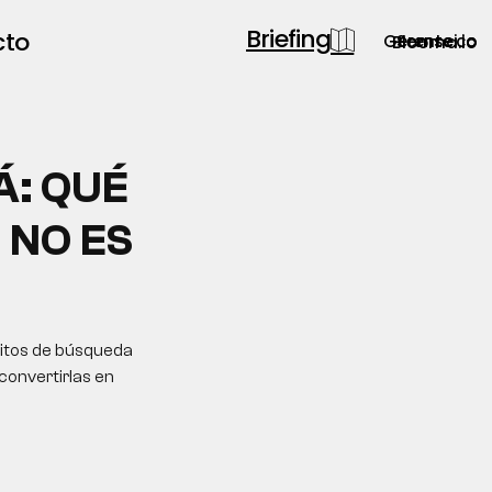
Briefing
cto
Gerente.co
Semsei.io
Blooma.io
Á: QUÉ
 NO ES
bitos de búsqueda
convertirlas en