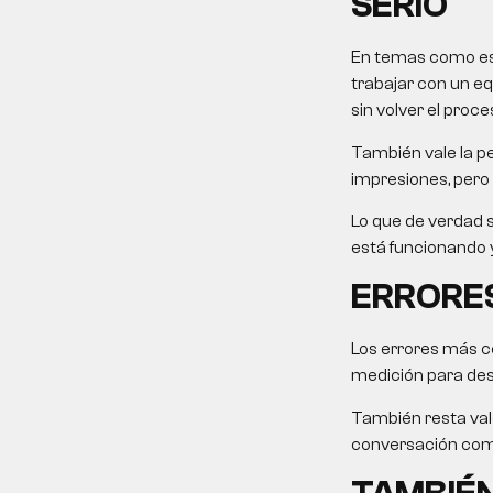
SERIO
En temas como este
trabajar con un eq
sin volver el proce
También vale la pe
impresiones, pero 
Lo que de verdad s
está funcionando y
ERRORES
Los errores más c
medición para desp
También resta valo
conversación come