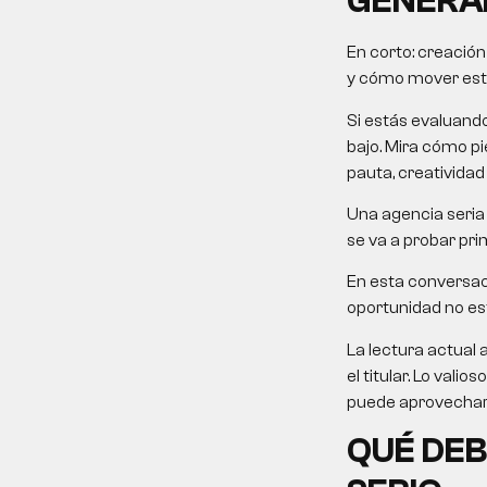
GENERA
En corto: creación
y cómo mover esto 
Si estás evaluand
bajo. Mira cómo pie
pauta, creatividad
Una agencia seria 
se va a probar pri
En esta conversac
oportunidad no está
La lectura actual
el titular. Lo val
puede aprovechar 
QUÉ DEB