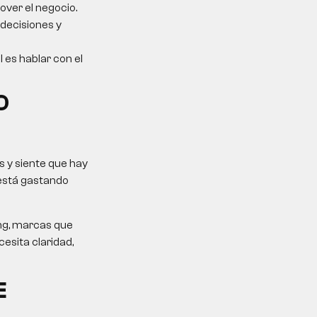
over el negocio.
 decisiones y
l es hablar con el
O
 y siente que hay
 está gastando
ing, marcas que
esita claridad,
E