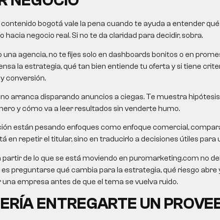
R NEGOCIO
 contenido bogotá vale la pena cuando te ayuda a entender qué r
hacia negocio real. Si no te da claridad para decidir, sobra.
o una agencia, no te fijes solo en dashboards bonitos o en pro
nsa la estrategia, qué tan bien entiende tu oferta y si tiene crit
 y conversión.
no arranca disparando anuncios a ciegas. Te muestra hipótesis,
mero y cómo va a leer resultados sin venderte humo.
ión están pesando enfoques como enfoque comercial, compara
 en repetir el titular, sino en traducirlo a decisiones útiles par
 a partir de lo que se está moviendo en puromarketing.com no d
ioso es preguntarse qué cambia para la estrategia, qué riesgo abr
una empresa antes de que el tema se vuelva ruido.
ERÍA ENTREGARTE UN PROVE