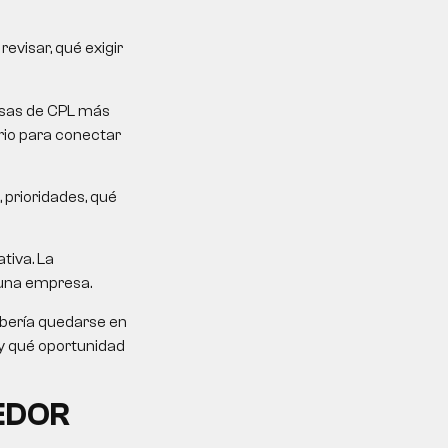
evisar, qué exigir
mesas de CPL más
erio para conectar
 prioridades, qué
tiva. La
a una empresa.
ebería quedarse en
e y qué oportunidad
EDOR