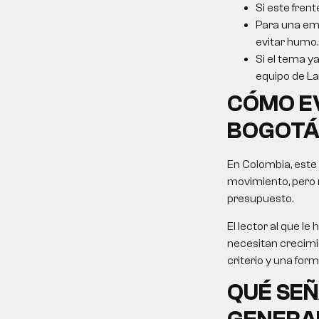
Si este frent
Para una emp
evitar humo.
Si el tema ya
equipo de La 
CÓMO E
BOGOTÁ 
En Colombia, este
movimiento, pero 
presupuesto.
El lector al que 
necesitan crecimie
criterio y una for
QUÉ SEÑ