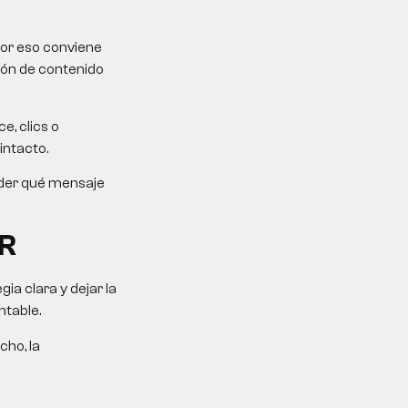
Por eso conviene
ción de contenido
e, clics o
intacto.
ender qué mensaje
R
a clara y dejar la
ntable.
cho, la