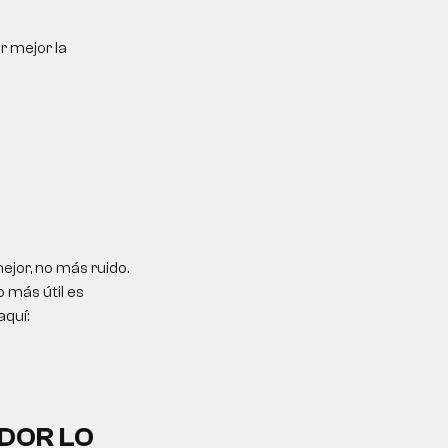
r mejor la
jor, no más ruido.
 más útil es
aquí:
DOR LO