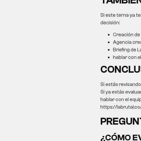
TAMBIÉN
Si este tema ya te
decisión:
Creación de
Agencia cre
Briefing de L
hablar con e
CONCLU
Si estás revisand
Si ya estás evalua
hablar con el equi
https://labrutal.c
PREGUN
¿CÓMO EV