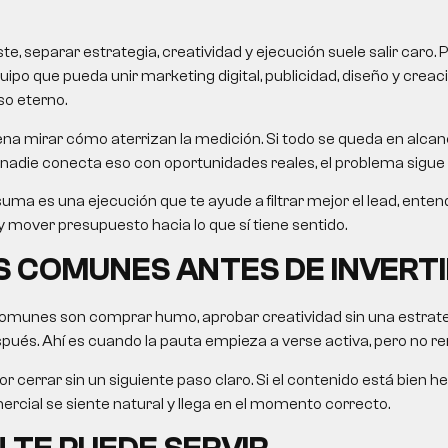
, separar estrategia, creatividad y ejecución suele salir caro. 
uipo que pueda unir marketing digital, publicidad, diseño y crea
so eterno.
na mirar cómo aterrizan la medición. Si todo se queda en alcanc
nadie conecta eso con oportunidades reales, el problema sigue 
uma es una ejecución que te ayude a filtrar mejor el lead, ent
 mover presupuesto hacia lo que sí tiene sentido.
 COMUNES ANTES DE INVERTI
omunes son comprar humo, aprobar creatividad sin una estrategi
ués. Ahí es cuando la pauta empieza a verse activa, pero no re
r cerrar sin un siguiente paso claro. Si el contenido está bien he
rcial se siente natural y llega en el momento correcto.