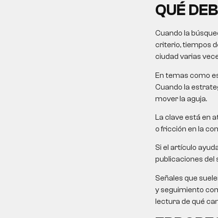
QUÉ DEB
Cuando la búsqueda
criterio, tiempos 
ciudad varias vece
En temas como este
Cuando la estrateg
mover la aguja.
La clave está en at
o fricción en la co
Si el artículo ayu
publicaciones del 
Señales que suele
y seguimiento come
lectura de qué ca