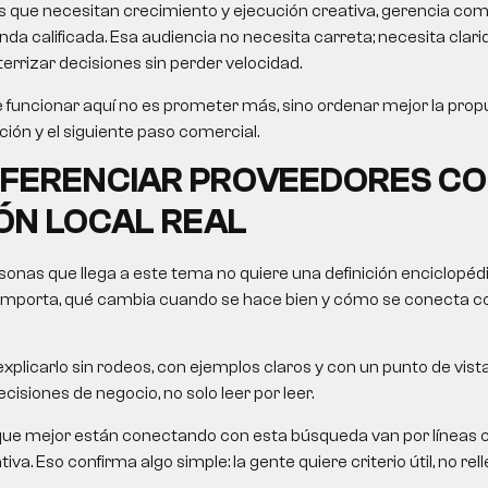
 que necesitan crecimiento y ejecución creativa, gerencia come
 calificada. Esa audiencia no necesita carreta; necesita clarida
errizar decisiones sin perder velocidad.
 funcionar aquí no es prometer más, sino ordenar mejor la propu
ción y el siguiente paso comercial.
IFERENCIAR PROVEEDORES C
ÓN LOCAL REAL
onas que llega a este tema no quiere una definición enciclopéd
importa, qué cambia cuando se hace bien y cómo se conecta c
xplicarlo sin rodeos, con ejemplos claros y con un punto de vista
cisiones de negocio, no solo leer por leer.
que mejor están conectando con esta búsqueda van por líneas 
va. Eso confirma algo simple: la gente quiere criterio útil, no rell