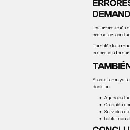
ERRORES
DEMAN
Los errores más co
prometer resultad
También falla muc
empresa a tomar u
TAMBIÉN
Si este tema ya te
decisión:
Agencia dis
Creación co
Servicios de
hablar con e