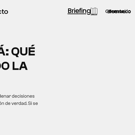
Briefing
cto
Gerente.co
Semsei.io
Blooma.io
Á: QUÉ
O LA
denar decisiones
ón de verdad. Si se