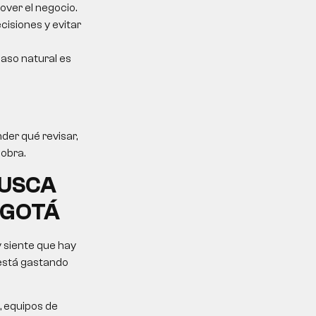
over el negocio.
cisiones y evitar
 paso natural es
der qué revisar,
sobra.
BUSCA
OGOTÁ
 siente que hay
 está gastando
, equipos de