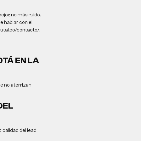
jor, no más ruido.
ne hablar con el
rutal.co/contacto/.
OTÁ EN LA
ue no aterrizan
DEL
 calidad del lead