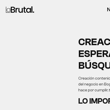
N
CREAC
ESPER
BÚSQU
Creación contenid
del negocio en Bog
hace por cumplir,
LO IMP