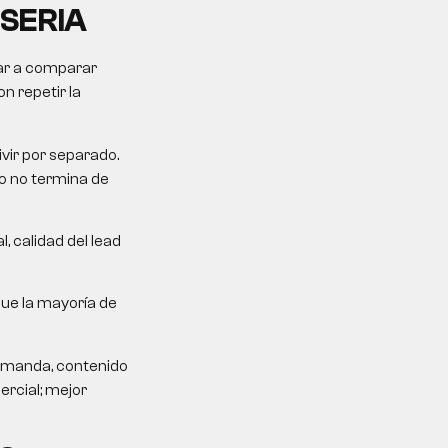
 SERIA
dar a comparar
n repetir la
ivir por separado.
ro no termina de
, calidad del lead
que la mayoría de
demanda, contenido
ercial; mejor