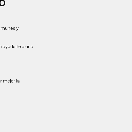
 O
comunes y
n ayudarle a una
r mejor la