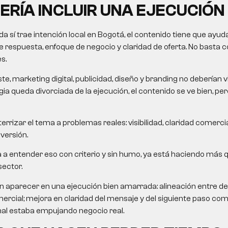
ERÍA INCLUIR UNA EJECUCIÓN
 sí trae intención local en Bogotá, el contenido tiene que ayu
de respuesta, enfoque de negocio y claridad de oferta. No basta co
s.
, marketing digital, publicidad, diseño y branding no deberían v
ia queda divorciada de la ejecución, el contenido se ve bien, pe
errizar el tema a problemas reales: visibilidad, claridad comercial
nversión.
da a entender eso con criterio y sin humo, ya está haciendo más 
sector.
n aparecer en una ejecución bien amarrada: alineación entre 
rcial; mejora en claridad del mensaje y del siguiente paso com
nal estaba empujando negocio real.