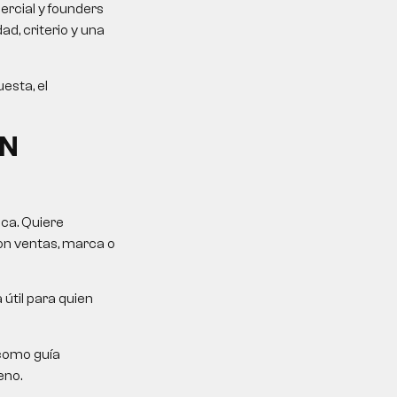
rcial y founders
d, criterio y una
esta, el
ON
ica. Quiere
on ventas, marca o
 útil para quien
como guía
eno.