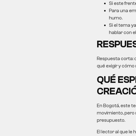
Si este frent
Para una emp
humo.
Si el tema ya
hablar con el
RESPUE
Respuesta corta: 
qué exigir y cómo m
QUÉ ES
CREACI
En Bogotá, este t
movimiento, pero 
presupuesto.
El lector al que 