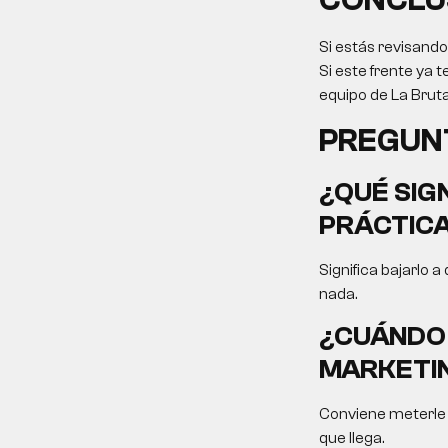
CONCLU
Si estás revisand
Si este frente ya t
equipo de La Bruta
PREGUN
¿QUÉ SIG
PRÁCTIC
Significa bajarlo a
nada.
¿CUÁNDO 
MARKETIN
Conviene meterle f
que llega.