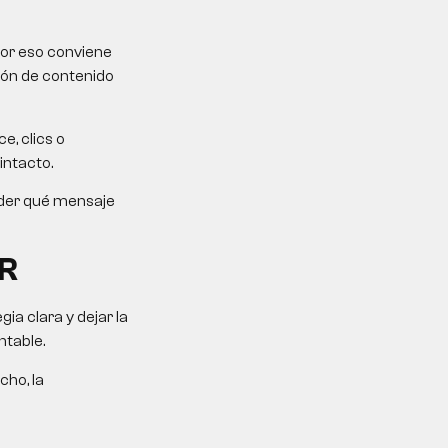
Por eso conviene
ción de contenido
e, clics o
intacto.
ender qué mensaje
R
a clara y dejar la
ntable.
cho, la