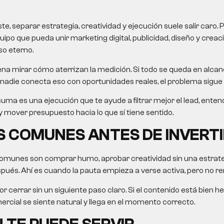
, separar estrategia, creatividad y ejecución suele salir caro. 
uipo que pueda unir marketing digital, publicidad, diseño y crea
so eterno.
na mirar cómo aterrizan la medición. Si todo se queda en alcanc
nadie conecta eso con oportunidades reales, el problema sigue 
uma es una ejecución que te ayude a filtrar mejor el lead, ent
 mover presupuesto hacia lo que sí tiene sentido.
 COMUNES ANTES DE INVERTI
omunes son comprar humo, aprobar creatividad sin una estrategi
ués. Ahí es cuando la pauta empieza a verse activa, pero no re
r cerrar sin un siguiente paso claro. Si el contenido está bien he
rcial se siente natural y llega en el momento correcto.