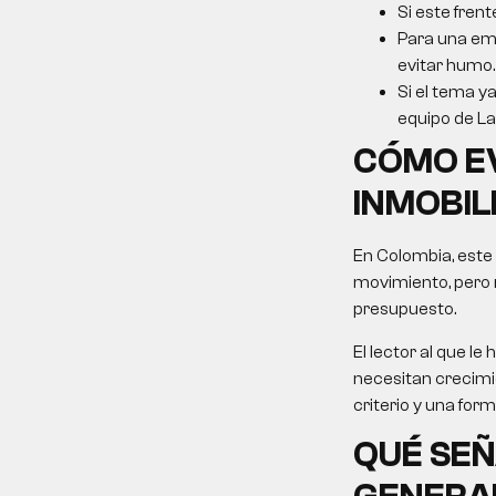
Si este frent
Para una emp
evitar humo.
Si el tema ya
equipo de La 
CÓMO EV
INMOBIL
En Colombia, este
movimiento, pero 
presupuesto.
El lector al que 
necesitan crecimie
criterio y una for
QUÉ SEÑ