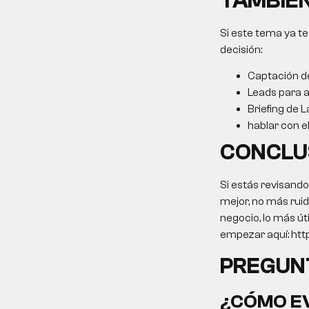
TAMBIÉN
Si este tema ya te
decisión:
Captación de
Leads para 
Briefing de L
hablar con e
CONCLU
Si estás revisando
mejor, no más ruid
negocio, lo más út
empezar aquí: http
PREGUN
¿CÓMO EV