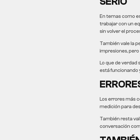
SERIO
En temas como este
trabajar con un eq
sin volver el proce
También vale la pe
impresiones, pero 
Lo que de verdad s
está funcionando y
ERRORES
Los errores más c
medición para desp
También resta valo
conversación come