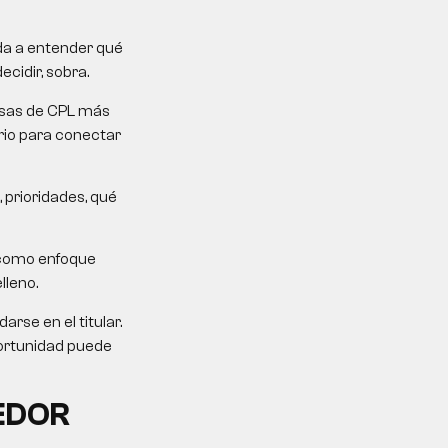
uda a entender qué
ecidir, sobra.
mesas de CPL más
erio para conectar
 prioridades, qué
 como enfoque
lleno.
rse en el titular.
portunidad puede
EDOR