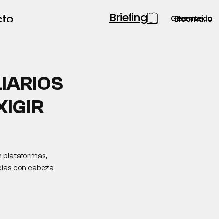
Briefing
cto
Gerente.co
Semsei.io
Blooma.io
IARIOS
XIGIR
n plataformas,
ncias con cabeza