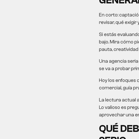
GENERA
En corto: captació
revisar, qué exigir
Si estás evaluand
bajo. Mira cómo pie
pauta, creatividad
Una agencia seria 
se va a probar pri
Hoy los enfoques 
comercial, guía prá
La lectura actual 
Lo valioso es preg
aprovechar una em
QUÉ DEB