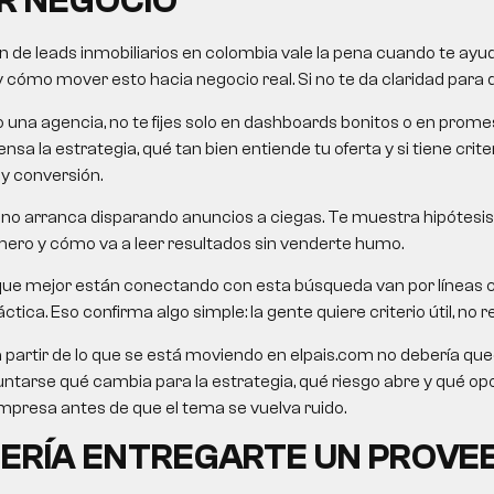
R NEGOCIO
n de leads inmobiliarios en colombia vale la pena cuando te ay
 y cómo mover esto hacia negocio real. Si no te da claridad para d
o una agencia, no te fijes solo en dashboards bonitos o en pro
nsa la estrategia, qué tan bien entiende tu oferta y si tiene crit
 y conversión.
no arranca disparando anuncios a ciegas. Te muestra hipótesis,
mero y cómo va a leer resultados sin venderte humo.
que mejor están conectando con esta búsqueda van por líneas
ctica. Eso confirma algo simple: la gente quiere criterio útil, no re
a partir de lo que se está moviendo en elpais.com no debería queda
untarse qué cambia para la estrategia, qué riesgo abre y qué o
presa antes de que el tema se vuelva ruido.
ERÍA ENTREGARTE UN PROVE