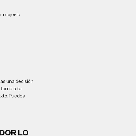
r mejor la
tas una decisión
 tema a tu
exto. Puedes
DOR LO