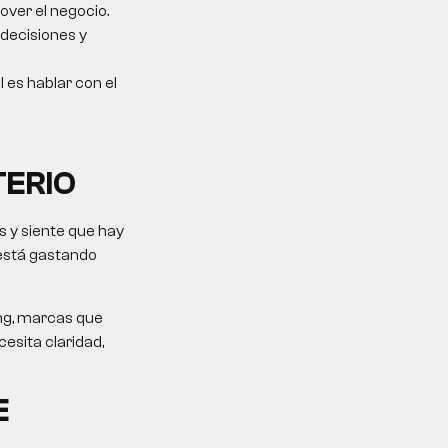
over el negocio.
 decisiones y
l es hablar con el
TERIO
 y siente que hay
 está gastando
ing, marcas que
esita claridad,
E