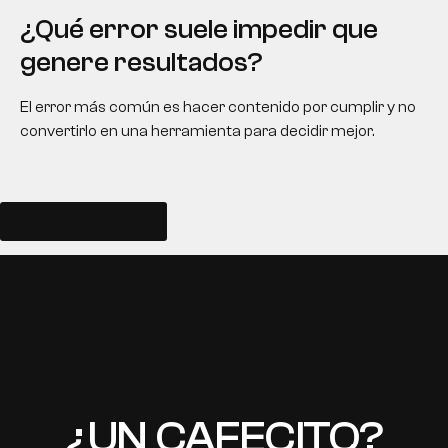
¿Qué error suele impedir que
genere resultados?
El error más común es hacer contenido por cumplir y no
convertirlo en una herramienta para decidir mejor.
Contactar ahora
EN
¿UN CAFECITO?