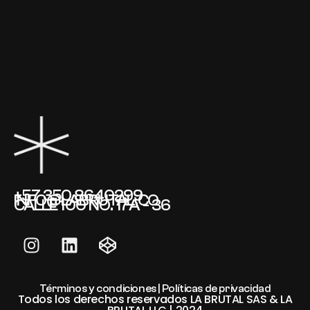
+57 350 8640299
INFO@LABRUTAL.CO
CALLE 100 NO. 17A - 36
Términos y condiciones | Políticas de privacidad
Todos los derechos reservados LA BRUTAL SAS & LA