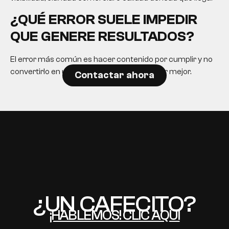
¿QUÉ ERROR SUELE IMPEDIR
QUE GENERE RESULTADOS?
El error más común es hacer contenido por cumplir y no
convertirlo en una herramienta para decidir mejor.
Contactar ahora
EN
¿UN CAFECITO?
¡HABLEMOS! CLIC AQUÍ