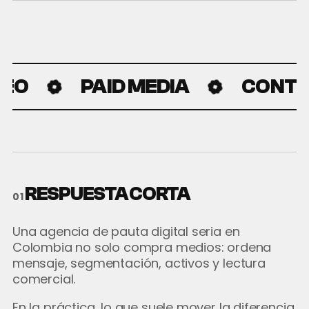
O
PAID MEDIA
CONTEN
RESPUESTA CORTA
01
Una agencia de pauta digital seria en
Colombia no solo compra medios: ordena
mensaje, segmentación, activos y lectura
comercial.
En la práctica, lo que suele mover la diferencia