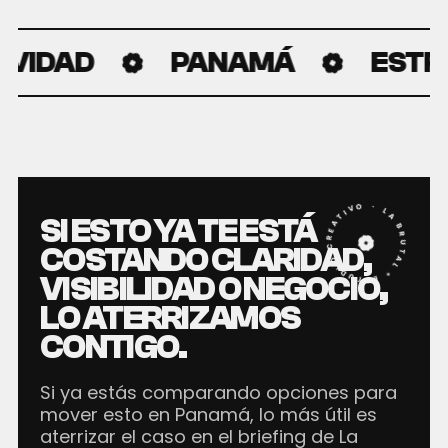
ATIVIDAD
PANAMÁ
ES
LA BRUTAL ® ESTUDIO CREATIVO · DESDE 2020 ·
SI ESTO YA TE ESTÁ
COSTANDO CLARIDAD,
VISIBILIDAD O NEGOCIO,
LO ATERRIZAMOS
CONTIGO.
Si ya estás comparando opciones para
mover esto en Panamá, lo más útil es
aterrizar el caso en el briefing de La