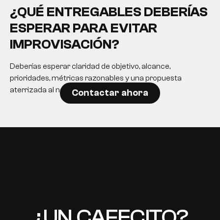
¿QUÉ ENTREGABLES DEBERÍAS
ESPERAR PARA EVITAR
IMPROVISACIÓN?
Deberías esperar claridad de objetivo, alcance,
prioridades, métricas razonables y una propuesta
aterrizada al negocio.
Contactar ahora
EN
¿UN CAFECITO?