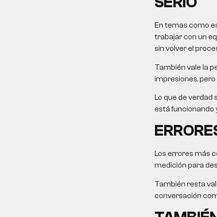
SERIO
En temas como este
trabajar con un eq
sin volver el proce
También vale la pe
impresiones, pero 
Lo que de verdad s
está funcionando y
ERRORES
Los errores más c
medición para desp
También resta valo
conversación come