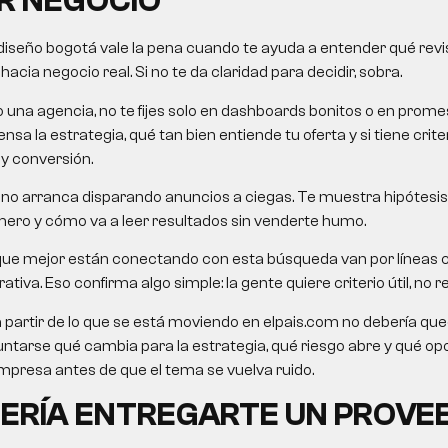
R NEGOCIO
diseño bogotá
vale la pena cuando te ayuda a entender qué revisa
cia negocio real. Si no te da claridad para decidir, sobra.
o una agencia, no te fijes solo en dashboards bonitos o en pro
nsa la estrategia, qué tan bien entiende tu oferta y si tiene crit
 y conversión.
no arranca disparando anuncios a ciegas. Te muestra hipótesis,
mero y cómo va a leer resultados sin venderte humo.
que mejor están conectando con esta búsqueda van por líneas
iva. Eso confirma algo simple: la gente quiere criterio útil, no re
a partir de lo que se está moviendo en elpais.com no debería queda
untarse qué cambia para la estrategia, qué riesgo abre y qué o
presa antes de que el tema se vuelva ruido.
ERÍA ENTREGARTE UN PROVE