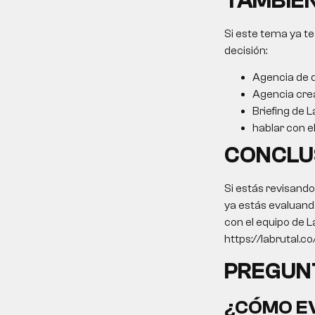
TAMBIÉN
Si este tema ya te
decisión:
Agencia de 
Agencia cre
Briefing de L
hablar con e
CONCLU
Si estás revisand
ya estás evaluando
con el equipo de L
https://labrutal.c
PREGUN
¿CÓMO EV