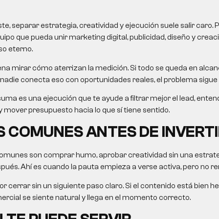
, separar estrategia, creatividad y ejecución suele salir caro. 
uipo que pueda unir marketing digital, publicidad, diseño y crea
so eterno.
na mirar cómo aterrizan la medición. Si todo se queda en alcanc
nadie conecta eso con oportunidades reales, el problema sigue 
uma es una ejecución que te ayude a filtrar mejor el lead, ent
 mover presupuesto hacia lo que sí tiene sentido.
 COMUNES ANTES DE INVERTI
omunes son comprar humo, aprobar creatividad sin una estrategi
ués. Ahí es cuando la pauta empieza a verse activa, pero no re
r cerrar sin un siguiente paso claro. Si el contenido está bien he
rcial se siente natural y llega en el momento correcto.