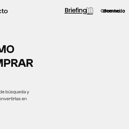
Briefing
cto
Gerente.co
Semsei.io
Blooma.io
ÓMO
MPRAR
 de búsqueda y
onvertirlas en