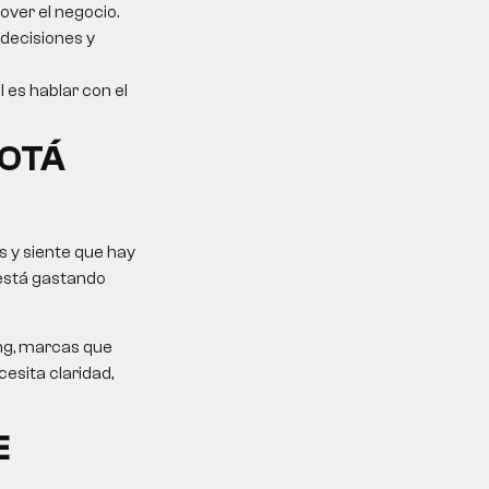
over el negocio.
 decisiones y
l es hablar con el
GOTÁ
 y siente que hay
 está gastando
ing, marcas que
esita claridad,
E