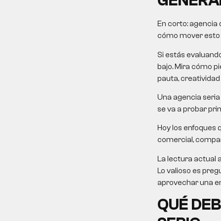
GENERA
En corto:
agencia 
cómo mover esto ha
Si estás evaluand
bajo. Mira cómo pie
pauta, creatividad
Una agencia seria 
se va a probar pri
Hoy los enfoques 
comercial, comparat
La lectura actual 
Lo valioso es preg
aprovechar una em
QUÉ DEB