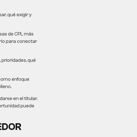
r, qué exigir y
mesas de CPL más
erio para conectar
 prioridades, qué
 como enfoque
lleno.
rse en el titular.
portunidad puede
EDOR