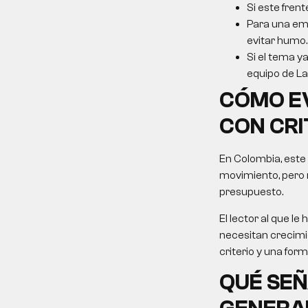
Si este frent
Para una emp
evitar humo.
Si el tema ya
equipo de La 
CÓMO E
CON CRI
En Colombia, este
movimiento, pero 
presupuesto.
El lector al que 
necesitan crecimie
criterio y una for
QUÉ SEÑ