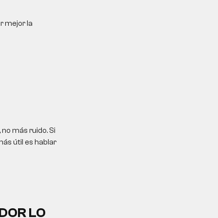
r mejor la
no más ruido. Si
ás útil es hablar
DOR LO