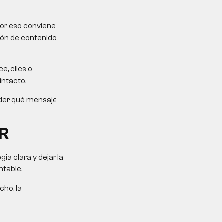
Por eso conviene
ción de contenido
e, clics o
intacto.
ender qué mensaje
R
a clara y dejar la
ntable.
cho, la