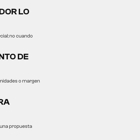
DOR LO
cial; no cuando
NTO DE
tunidades o margen
RA
y una propuesta