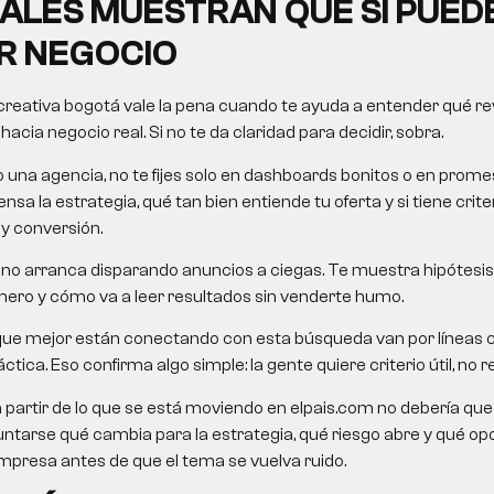
ALES MUESTRAN QUE SÍ PUED
R NEGOCIO
creativa bogotá
vale la pena cuando te ayuda a entender qué revi
cia negocio real. Si no te da claridad para decidir, sobra.
o una agencia, no te fijes solo en dashboards bonitos o en pro
nsa la estrategia, qué tan bien entiende tu oferta y si tiene crit
 y conversión.
no arranca disparando anuncios a ciegas. Te muestra hipótesis,
mero y cómo va a leer resultados sin venderte humo.
que mejor están conectando con esta búsqueda van por líneas
ctica. Eso confirma algo simple: la gente quiere criterio útil, no re
a partir de lo que se está moviendo en elpais.com no debería queda
untarse qué cambia para la estrategia, qué riesgo abre y qué o
presa antes de que el tema se vuelva ruido.