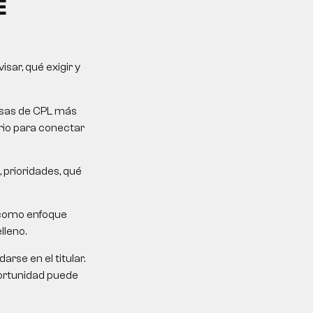
E
sar, qué exigir y
mesas de CPL más
erio para conectar
 prioridades, qué
 como enfoque
lleno.
rse en el titular.
portunidad puede