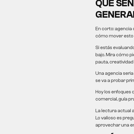
QUÉ SEÑ
GENERA
En corto:
agencia 
cómo mover esto ha
Si estás evaluand
bajo. Mira cómo pie
pauta, creatividad
Una agencia seria 
se va a probar pri
Hoy los enfoques 
comercial, guía prá
La lectura actual 
Lo valioso es preg
aprovechar una em