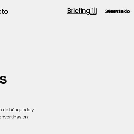
Briefing
cto
Gerente.co
Semsei.io
Blooma.io
S
os de búsqueda y
onvertirlas en