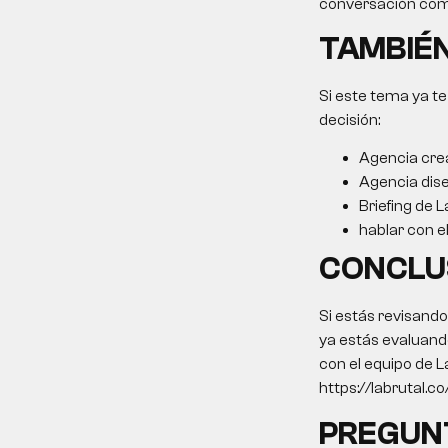
conversación come
TAMBIÉN
Si este tema ya te
decisión:
Agencia cre
Agencia dis
Briefing de L
hablar con e
CONCLU
Si estás revisand
ya estás evaluando
con el equipo de L
https://labrutal.c
PREGUN