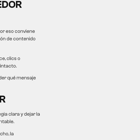
EDOR
Por eso conviene
ción de contenido
e, clics o
intacto.
ender qué mensaje
R
a clara y dejar la
ntable.
cho, la