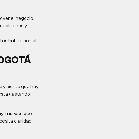
over el negocio.
 decisiones y
l es hablar con el
BOGOTÁ
 y siente que hay
 está gastando
ing, marcas que
esita claridad,