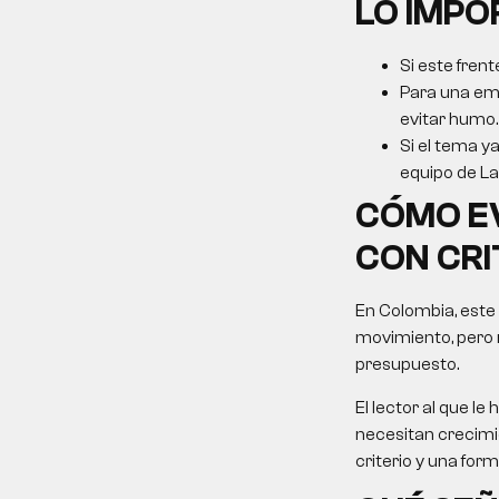
LO IMP
Si este frent
Para una emp
evitar humo.
Si el tema ya
equipo de La 
CÓMO E
CON CRI
En Colombia, este
movimiento, pero 
presupuesto.
El lector al que 
necesitan crecimie
criterio y una for