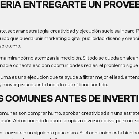
ERÍA ENTREGARTE UN PROVE
, separar estrategia, creatividad y ejecución suele salir caro. 
uipo que pueda unir marketing digital, publicidad, diseño y crea
so eterno.
na mirar cómo aterrizan la medición. Si todo se queda en alcanc
nadie conecta eso con oportunidades reales, el problema sigue 
uma es una ejecución que te ayude a filtrar mejor el lead, ent
 mover presupuesto hacia lo que sí tiene sentido.
 COMUNES ANTES DE INVERTI
omunes son comprar humo, aprobar creatividad sin una estrategi
ués. Ahí es cuando la pauta empieza a verse activa, pero no re
r cerrar sin un siguiente paso claro. Si el contenido está bien he