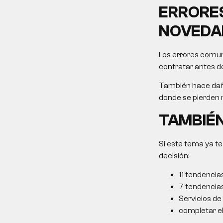
ERRORES
NOVEDA
Los errores comun
contratar antes de
También hace daño
donde se pierden
TAMBIÉN
Si este tema ya te
decisión:
11 tendencia
7 tendencia
Servicios de
completar el 