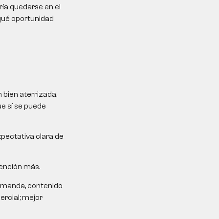
ría quedarse en el
 qué oportunidad
 bien aterrizada,
ue sí se puede
xpectativa clara de
tención más.
demanda, contenido
ercial; mejor