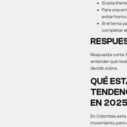
Si este frent
Para una emp
evitar humo.
Si el tema ya
completar el 
RESPUE
Respuesta corta: 
entender qué revis
decidir, sobra.
QUÉ EST
TENDENC
EN 202
En Colombia, este
movimiento, pero 