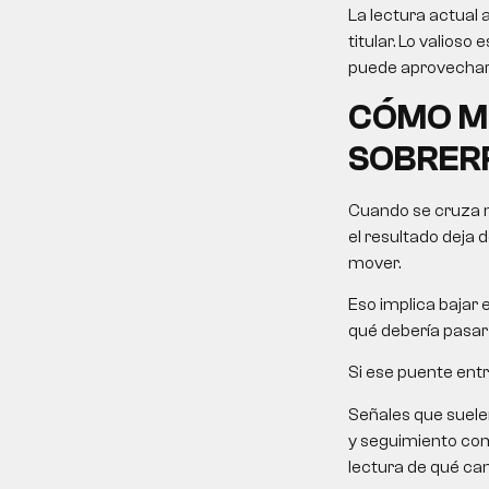
La lectura actual 
titular. Lo valios
puede aprovechar 
CÓMO MO
SOBRER
Cuando se cruza ma
el resultado deja 
mover.
Eso implica bajar 
qué debería pasar 
Si ese puente entr
Señales que suele
y seguimiento come
lectura de qué ca