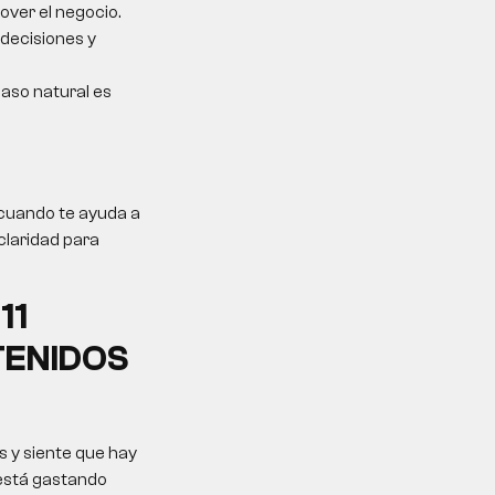
over el negocio.
 decisiones y
 paso natural es
 cuando te ayuda a
claridad para
11
TENIDOS
 y siente que hay
 está gastando