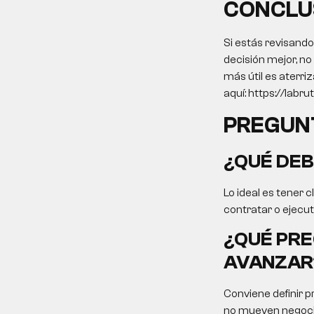
CONCLU
Si estás revisand
decisión mejor, n
más útil es aterri
aquí: https://labrut
PREGUN
¿QUÉ DEB
Lo ideal es tener 
contratar o ejecut
¿QUÉ PRE
AVANZAR
Conviene definir p
no mueven negoci