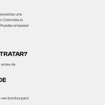
necesitas una
n Colombia, lo
al. Puedes empezar
NTRATAR?
o antes de
DE
e ven bonitos pero