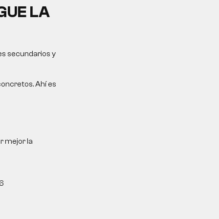
GUE LA
es secundarios y
oncretos. Ahí es
r mejor la
6