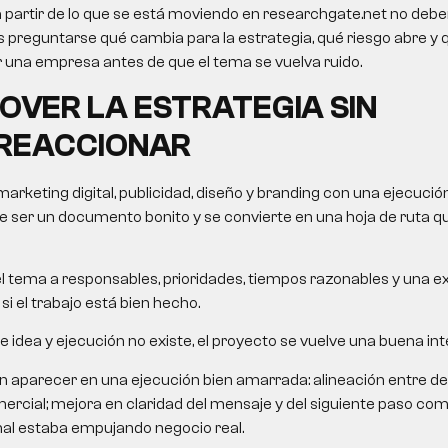
a partir de lo que se está moviendo en researchgate.net no debe
o es preguntarse qué cambia para la estrategia, qué riesgo abre y
una empresa antes de que el tema se vuelva ruido.
VER LA ESTRATEGIA SIN
REACCIONAR
rketing digital, publicidad, diseño y branding con una ejecución
de ser un documento bonito y se convierte en una hoja de ruta q
el tema a responsables, prioridades, tiempos razonables y una e
si el trabajo está bien hecho.
e idea y ejecución no existe, el proyecto se vuelve una buena in
n aparecer en una ejecución bien amarrada: alineación entre 
rcial; mejora en claridad del mensaje y del siguiente paso com
nal estaba empujando negocio real.