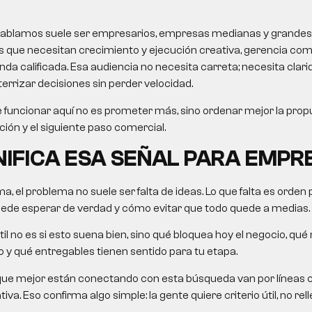
le hablamos suele ser empresarios, empresas medianas y grandes
 que necesitan crecimiento y ejecución creativa, gerencia come
 calificada. Esa audiencia no necesita carreta; necesita clarida
errizar decisiones sin perder velocidad.
 funcionar aquí no es prometer más, sino ordenar mejor la propu
ción y el siguiente paso comercial.
NIFICA ESA SEÑAL PARA EMPR
a, el problema no suele ser falta de ideas. Lo que falta es orden 
uede esperar de verdad y cómo evitar que todo quede a medias.
il no es si esto suena bien, sino qué bloquea hoy el negocio, qué
 y qué entregables tienen sentido para tu etapa.
que mejor están conectando con esta búsqueda van por líneas 
va. Eso confirma algo simple: la gente quiere criterio útil, no rell