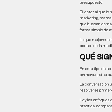
presupuesto.
El lector al que 
marketing, marcas
que buscan demanda
forma simple de at
Lo que mejor suele
contenido, la medi
QUÉ SIG
En este tipo de tem
primero, qué se p
La conversación út
resolverse primero
Hoy los enfoques 
práctica, comparati