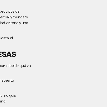
, equipos de
rcial y founders
d, criterio y una
esta, el
ESAS
para decidir qué va
 necesita
como guía
eno.